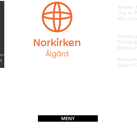
Adresse:
Org. nr. 
Mail:
jor
Kontakt
l
Kontakt
t
Øvrig kon
kend
Bankkont
26
Vipps: 97
MENY