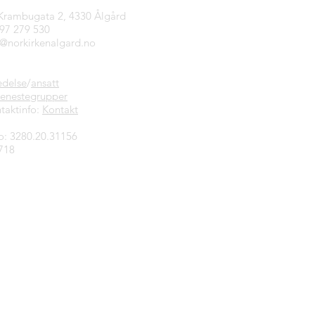
 Krambugata 2, 4330 Ålgård
997 279 530
n@norkirkenalgard.no
edelse
/
ansatt
jenestegrupper
taktinfo:
Kontakt
o: 3280.20.31156
718