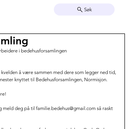
Søk
amling
arbeidere i bedehusforsamlingen
e kvelden å være sammen med dere som legger ned tid, 
jenester knyttet til Bedehusforsamlingen, Normisjon.
re! 
og meld deg på til familie.bedehus@gmail.com så raskt 