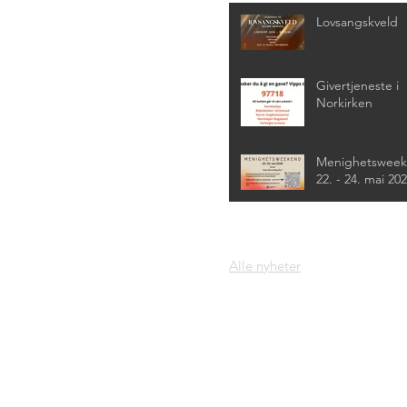
Lovsangskveld
Givertjeneste i
Norkirken
Menighetswee
22. - 24. mai 20
Alle nyheter