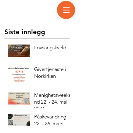
Siste innlegg
Lovsangskveld
Givertjeneste i
Norkirken
Menighetsweeke
nd 22. - 24. mai
2026
Påskevandring
22. - 26. mars