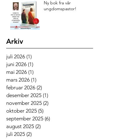
Ny bok fra vår
ungdomspastor!
Arkiv
juli 2026
(1)
1 innlegg
juni 2026
(1)
1 innlegg
mai 2026
(1)
1 innlegg
mars 2026
(1)
1 innlegg
februar 2026
(2)
2 innlegg
desember 2025
(1)
1 innlegg
november 2025
(2)
2 innlegg
oktober 2025
(5)
5 innlegg
september 2025
(6)
6 innlegg
august 2025
(2)
2 innlegg
juli 2025
(2)
2 innlegg