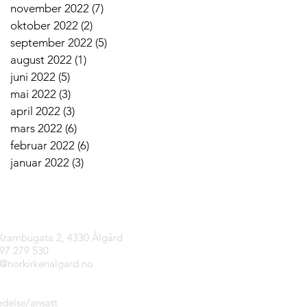
november 2022
(7)
7 innlegg
oktober 2022
(2)
2 innlegg
september 2022
(5)
5 innlegg
august 2022
(1)
1 innlegg
juni 2022
(5)
5 innlegg
mai 2022
(3)
3 innlegg
april 2022
(3)
3 innlegg
mars 2022
(6)
6 innlegg
februar 2022
(6)
6 innlegg
januar 2022
(3)
3 innlegg
tinfo
 Krambugata 2, 4330 Ålgård
997 279 530
n@norkirkenalgard.no
edelse
/
ansatt