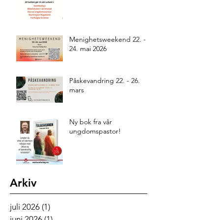
Menighetsweekend 22. -
24. mai 2026
Påskevandring 22. - 26.
mars
Ny bok fra vår
ungdomspastor!
Arkiv
juli 2026
(1)
1 innlegg
juni 2026
(1)
1 innlegg