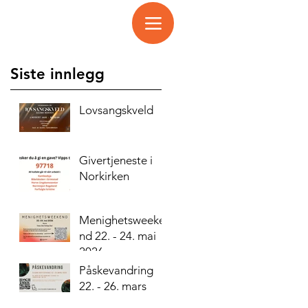
Siste innlegg
Lovsangskveld
Givertjeneste i
Norkirken
Menighetsweeke
nd 22. - 24. mai
2026
Påskevandring
22. - 26. mars