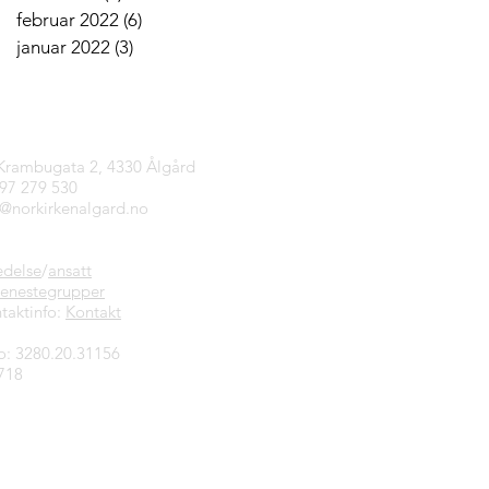
februar 2022
(6)
6 innlegg
januar 2022
(3)
3 innlegg
tinfo
 Krambugata 2, 4330 Ålgård
997 279 530
n@norkirkenalgard.no
edelse
/
ansatt
jenestegrupper
taktinfo:
Kontakt
o: 3280.20.31156
718