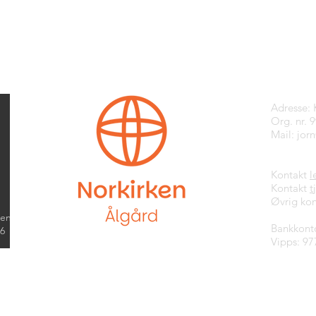
Kontak
Adresse:
Org. nr. 
Mail:
jor
Kontakt
l
Kontakt
t
Øvrig kon
kend
Bankkont
26
Vipps: 97