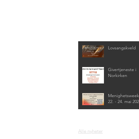
Siste nyheter
Lovsangskveld
Givertjeneste i
Norkirken
Menighetswee
22. - 24. mai 20
Alle nyheter