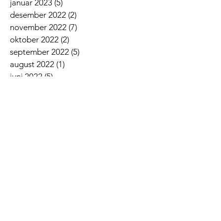
januar 2023
(5)
5 innlegg
desember 2022
(2)
2 innlegg
november 2022
(7)
7 innlegg
oktober 2022
(2)
2 innlegg
september 2022
(5)
5 innlegg
august 2022
(1)
1 innlegg
juni 2022
(5)
5 innlegg
mai 2022
(3)
3 innlegg
april 2022
(3)
3 innlegg
mars 2022
(6)
6 innlegg
februar 2022
(6)
6 innlegg
januar 2022
(3)
3 innlegg
Siste nyheter
Lovsangskveld
Givertjeneste i Norkirken