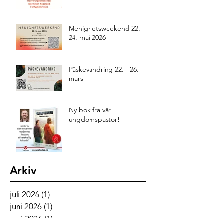
Menighetsweekend 22. -
24. mai 2026
Påskevandring 22. - 26.
mars
Ny bok fra vår
ungdomspastor!
Arkiv
juli 2026
(1)
1 innlegg
juni 2026
(1)
1 innlegg