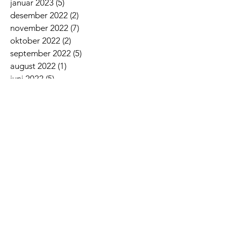
januar 2023
(5)
5 innlegg
desember 2022
(2)
2 innlegg
november 2022
(7)
7 innlegg
oktober 2022
(2)
2 innlegg
september 2022
(5)
5 innlegg
august 2022
(1)
1 innlegg
juni 2022
(5)
5 innlegg
mai 2022
(3)
3 innlegg
april 2022
(3)
3 innlegg
mars 2022
(6)
6 innlegg
februar 2022
(6)
6 innlegg
januar 2022
(3)
3 innlegg
Siste nyheter
Lovsangskveld
Givertjeneste i Norkirken