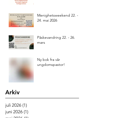
Menighetsweekend 22. -
24. mai 2026
Påskevandring 22. - 26.
mars
Ny bok fra vår
ungdomspastor!
Arkiv
juli 2026
(1)
1 innlegg
juni 2026
(1)
1 innlegg