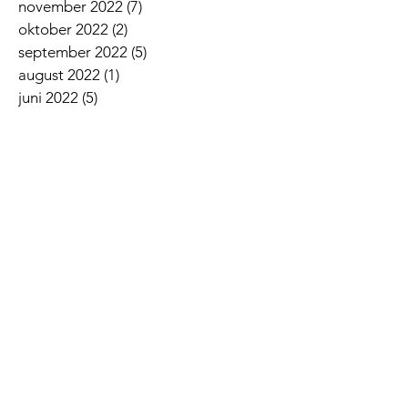
november 2022
(7)
7 innlegg
oktober 2022
(2)
2 innlegg
september 2022
(5)
5 innlegg
august 2022
(1)
1 innlegg
juni 2022
(5)
5 innlegg
mai 2022
(3)
3 innlegg
april 2022
(3)
3 innlegg
mars 2022
(6)
6 innlegg
februar 2022
(6)
6 innlegg
januar 2022
(3)
3 innlegg
Siste nyheter
Lovsangskveld
Givertjeneste i Norkirken