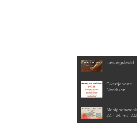
Siste nyheter
Lovsangskveld
Givertjeneste i
Norkirken
Menighetswee
22. - 24. mai 20