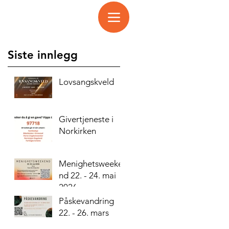
Siste innlegg
Lovsangskveld
Givertjeneste i
Norkirken
Menighetsweeke
nd 22. - 24. mai
2026
Påskevandring
22. - 26. mars