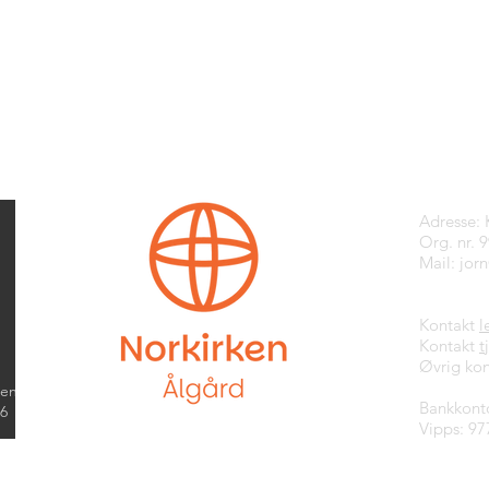
Kontak
Adresse:
Org. nr. 
Mail:
jor
Kontakt
l
Kontakt
t
Øvrig kon
kend
Bankkont
26
Vipps: 97