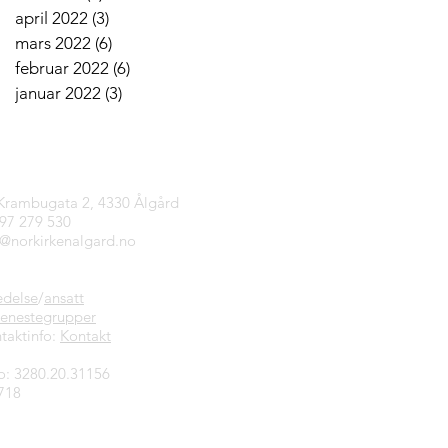
april 2022
(3)
3 innlegg
mars 2022
(6)
6 innlegg
februar 2022
(6)
6 innlegg
januar 2022
(3)
3 innlegg
tinfo
 Krambugata 2, 4330 Ålgård
997 279 530
n@norkirkenalgard.no
edelse
/
ansatt
jenestegrupper
taktinfo:
Kontakt
o: 3280.20.31156
718