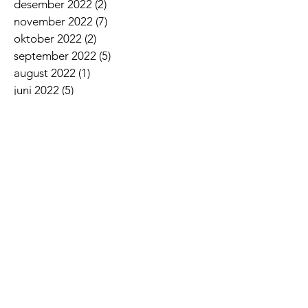
desember 2022
(2)
2 innlegg
november 2022
(7)
7 innlegg
oktober 2022
(2)
2 innlegg
september 2022
(5)
5 innlegg
august 2022
(1)
1 innlegg
juni 2022
(5)
5 innlegg
mai 2022
(3)
3 innlegg
april 2022
(3)
3 innlegg
mars 2022
(6)
6 innlegg
februar 2022
(6)
6 innlegg
januar 2022
(3)
3 innlegg
Siste nyheter
Lovsangskveld
Givertjeneste i Norkirken