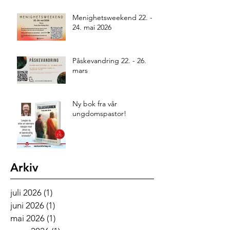
Menighetsweekend 22. -
24. mai 2026
Påskevandring 22. - 26.
mars
Ny bok fra vår
ungdomspastor!
Arkiv
juli 2026
(1)
1 innlegg
juni 2026
(1)
1 innlegg
mai 2026
(1)
1 innlegg